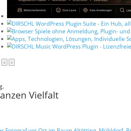
‹
›
g.
ganzen Vielfalt
er Fotograf vor Ort im Raum Altötting, Mühldorf, Ro