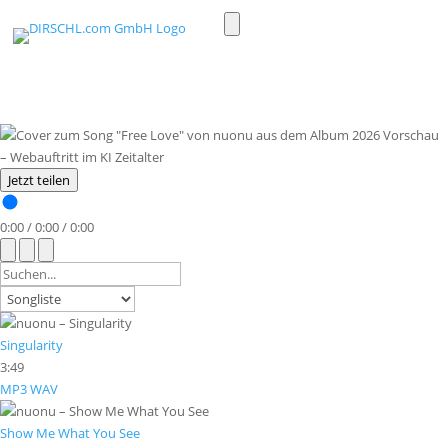
Toggle
light/dark
mode
Jetzt teilen
0:00
/
0:00
/
0:00
Singularity
3:49
MP3
WAV
Show Me What You See