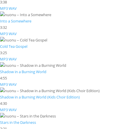
3:38
MP3
WAV
Into a Somewhere
3:32
MP3
WAV
Cold Tea Gospel
3:25
MP3
WAV
Shadow in a Burning World
4:55
MP3
WAV
Shadow in a Burning World (Kids Choir Edition)
4:30
MP3
WAV
Stars in the Darkness
2:21