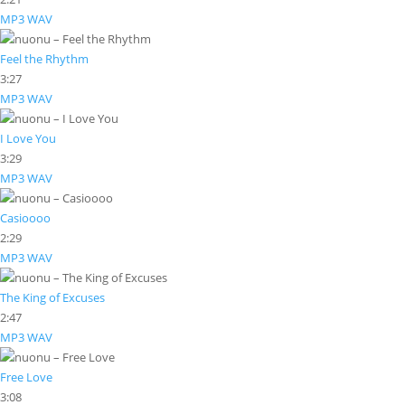
MP3
WAV
Feel the Rhythm
3:27
MP3
WAV
I Love You
3:29
MP3
WAV
Casioooo
2:29
MP3
WAV
The King of Excuses
2:47
MP3
WAV
Free Love
3:08