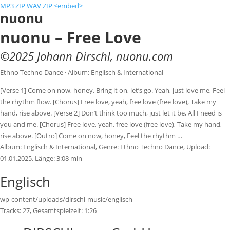
MP3 ZIP
WAV ZIP
<embed>
nuonu
nuonu – Free Love
©
2025
Johann Dirschl
,
nuonu.com
Ethno Techno Dance · Album: Englisch & International
[Verse 1] Come on now, honey, Bring it on, let’s go. Yeah, just love me, Feel
the rhythm flow. [Chorus] Free love, yeah, free love (free love), Take my
hand, rise above. [Verse 2] Don’t think too much, just let it be, All I need is
you and me. [Chorus] Free love, yeah, free love (free love), Take my hand,
rise above. [Outro] Come on now, honey, Feel the rhythm …
Album:
Englisch & International
, Genre:
Ethno Techno Dance
, Upload:
01.01.2025
,
Länge:
3:08 min
Englisch
wp-content/uploads/dirschl-music/englisch
Tracks:
27
, Gesamtspielzeit:
1:26