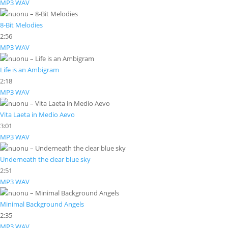
MP3
WAV
8-Bit Melodies
2:56
MP3
WAV
Life is an Ambigram
2:18
MP3
WAV
Vita Laeta in Medio Aevo
3:01
MP3
WAV
Underneath the clear blue sky
2:51
MP3
WAV
Minimal Background Angels
2:35
MP3
WAV