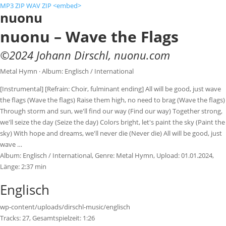
MP3 ZIP
WAV ZIP
<embed>
nuonu
nuonu – Wave the Flags
©
2024
Johann Dirschl
,
nuonu.com
Metal Hymn · Album: Englisch / International
[Instrumental] [Refrain: Choir, fulminant ending] All will be good, just wave
the flags (Wave the flags) Raise them high, no need to brag (Wave the flags)
Through storm and sun, we'll find our way (Find our way) Together strong,
we'll seize the day (Seize the day) Colors bright, let's paint the sky (Paint the
sky) With hope and dreams, we'll never die (Never die) All will be good, just
wave …
Album:
Englisch / International
, Genre:
Metal Hymn
, Upload:
01.01.2024
,
Länge:
2:37 min
Englisch
wp-content/uploads/dirschl-music/englisch
Tracks:
27
, Gesamtspielzeit:
1:26