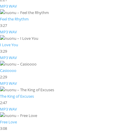
MP3
WAV
Feel the Rhythm
3:27
MP3
WAV
I Love You
3:29
MP3
WAV
Casioooo
2:29
MP3
WAV
The King of Excuses
2:47
MP3
WAV
Free Love
3:08