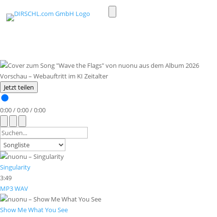
Toggle
light/dark
mode
Jetzt teilen
0:00
/
0:00
/
0:00
Singularity
3:49
MP3
WAV
Show Me What You See