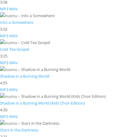
3:38
MP3
WAV
Into a Somewhere
3:32
MP3
WAV
Cold Tea Gospel
3:25
MP3
WAV
Shadow in a Burning World
4:55
MP3
WAV
Shadow in a Burning World (Kids Choir Edition)
4:30
MP3
WAV
Stars in the Darkness
2:21