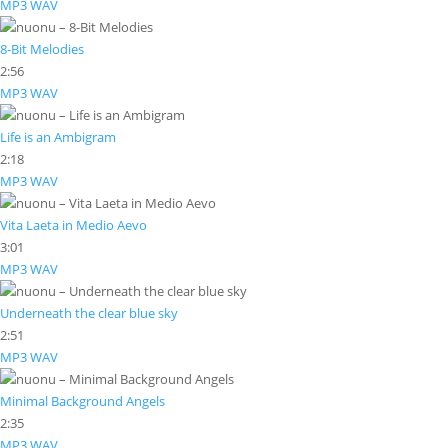
MP3
WAV
8-Bit Melodies
2:56
MP3
WAV
Life is an Ambigram
2:18
MP3
WAV
Vita Laeta in Medio Aevo
3:01
MP3
WAV
Underneath the clear blue sky
2:51
MP3
WAV
Minimal Background Angels
2:35
MP3
WAV