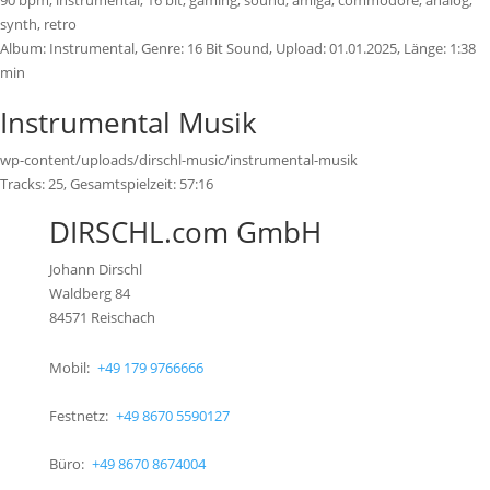
90 bpm, instrumental, 16 bit, gaming, sound, amiga, commodore, analog,
synth, retro
Album:
Instrumental
, Genre:
16 Bit Sound
, Upload:
01.01.2025
,
Länge:
1:38
min
Instrumental Musik
wp-content/uploads/dirschl-music/instrumental-musik
Tracks:
25
, Gesamtspielzeit:
57:16
DIRSCHL.com GmbH
Johann Dirschl
Waldberg 84
84571 Reischach
Mobil:
+49 179 9766666
Festnetz:
+49 8670 5590127
Büro:
+49 8670 8674004