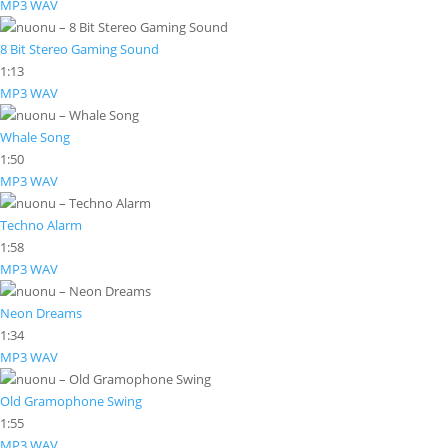
MP3
WAV
8 Bit Stereo Gaming Sound
1:13
MP3
WAV
Whale Song
1:50
MP3
WAV
Techno Alarm
1:58
MP3
WAV
Neon Dreams
1:34
MP3
WAV
Old Gramophone Swing
1:55
MP3
WAV