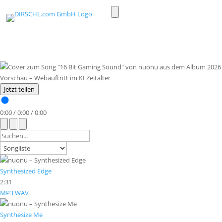
Toggle
light/dark
mode
Jetzt teilen
0:00
/
0:00
/
0:00
Synthesized Edge
2:31
MP3
WAV
Synthesize Me