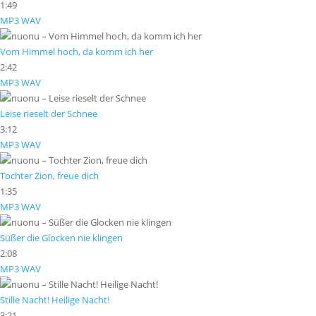
1:49
MP3
WAV
Vom Himmel hoch, da komm ich her
2:42
MP3
WAV
Leise rieselt der Schnee
3:12
MP3
WAV
Tochter Zion, freue dich
1:35
MP3
WAV
Süßer die Glocken nie klingen
2:08
MP3
WAV
Stille Nacht! Heilige Nacht!
3:21