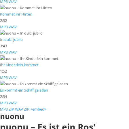
MP3
WAV
Kommet ihr Hirten
2:32
MP3
WAV
In dulci jubilo
3:43
MP3
WAV
Ihr Kinderlein kommet
1:52
MP3
WAV
Es kommt ein Schiff geladen
2:34
MP3
WAV
MP3 ZIP
WAV ZIP
<embed>
nuonu
nuonu – Es ist ein Ros'