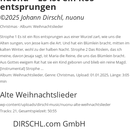
entsprungen
©
2025
Johann Dirschl
,
nuonu
Christmas · Album: Weihnachtslieder
Strophe 1 Es ist ein Ros entsprungen aus einer Wurzel zart, wie uns die
Alten sungen, von Jesse kam die Art. Und hat ein Blümlein bracht, mitten im
kalten Winter, wohl zu der halben Nacht. Strophe 2 Das Röslein, das ich
meine, davon Jesaja sagt, ist Maria die Reine, die uns das Blümlein bracht.
Aus Gottes ewigem Rat hat sie ein Kind geboren und blieb ein reine Magd.
[Instrumental] Strophe …
Album:
Weihnachtslieder
, Genre:
Christmas
, Upload:
01.01.2025
,
Länge:
3:05
min
Alte Weihnachtslieder
wp-content/uploads/dirschl-music/nuonu-alte-weihnachtslieder
Tracks:
21
, Gesamtspielzeit:
50:55
DIRSCHL.com GmbH