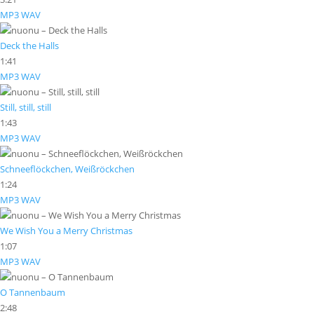
MP3
WAV
Deck the Halls
1:41
MP3
WAV
Still, still, still
1:43
MP3
WAV
Schneeflöckchen, Weißröckchen
1:24
MP3
WAV
We Wish You a Merry Christmas
1:07
MP3
WAV
O Tannenbaum
2:48