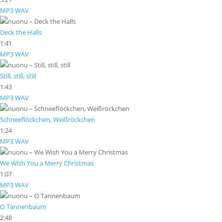
MP3
WAV
Deck the Halls
1:41
MP3
WAV
Still, still, still
1:43
MP3
WAV
Schneeflöckchen, Weißröckchen
1:24
MP3
WAV
We Wish You a Merry Christmas
1:07
MP3
WAV
O Tannenbaum
2:48