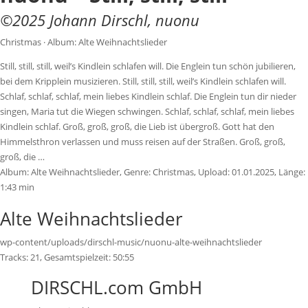
©
2025
Johann Dirschl
,
nuonu
Christmas · Album: Alte Weihnachtslieder
Still, still, still, weil’s Kindlein schlafen will. Die Englein tun schön jubilieren,
bei dem Kripplein musizieren. Still, still, still, weil’s Kindlein schlafen will.
Schlaf, schlaf, schlaf, mein liebes Kindlein schlaf. Die Englein tun dir nieder
singen, Maria tut die Wiegen schwingen. Schlaf, schlaf, schlaf, mein liebes
Kindlein schlaf. Groß, groß, groß, die Lieb ist übergroß. Gott hat den
Himmelsthron verlassen und muss reisen auf der Straßen. Groß, groß,
groß, die …
Album:
Alte Weihnachtslieder
, Genre:
Christmas
, Upload:
01.01.2025
,
Länge:
1:43 min
Alte Weihnachtslieder
wp-content/uploads/dirschl-music/nuonu-alte-weihnachtslieder
Tracks:
21
, Gesamtspielzeit:
50:55
DIRSCHL.com GmbH