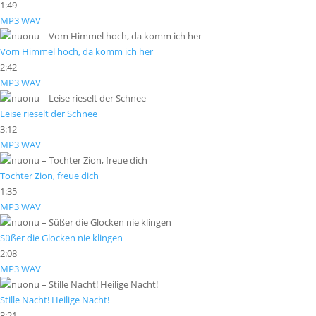
1:49
MP3
WAV
Vom Himmel hoch, da komm ich her
2:42
MP3
WAV
Leise rieselt der Schnee
3:12
MP3
WAV
Tochter Zion, freue dich
1:35
MP3
WAV
Süßer die Glocken nie klingen
2:08
MP3
WAV
Stille Nacht! Heilige Nacht!
3:21