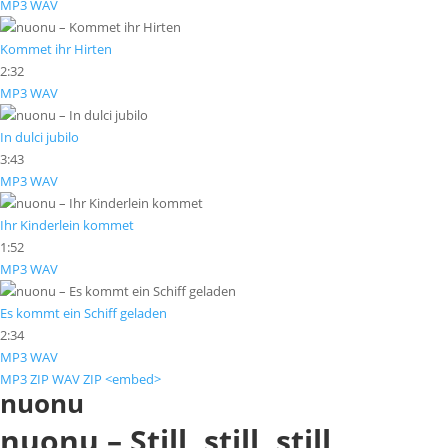
MP3
WAV
Kommet ihr Hirten
2:32
MP3
WAV
In dulci jubilo
3:43
MP3
WAV
Ihr Kinderlein kommet
1:52
MP3
WAV
Es kommt ein Schiff geladen
2:34
MP3
WAV
MP3 ZIP
WAV ZIP
<embed>
nuonu
nuonu – Still, still, still