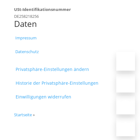
USt-Identifikationsnummer
DE258218256
Daten
Impressum
Datenschutz
Privatsphäre-Einstellungen ändern
Historie der Privatsphäre-Einstellungen
Einwilligungen widerrufen
Startseite
»
Ø 5.0 / 5 (9)
Ø 5.0 / 5 (9)
★
★
★
★
★
★
★
★
★
★