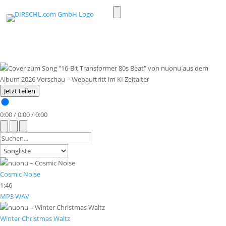
Toggle
light/dark
mode
Jetzt teilen
0:00
/
0:00
/
0:00
Cosmic Noise
1:46
MP3
WAV
Winter Christmas Waltz