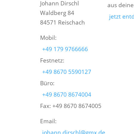
Johann Dirschl
aus dein
Waldberg 84
jetzt en
84571 Reischach
Mobil:
+49 179 9766666
Festnetz:
+49 8670 5590127
Büro:
+49 8670 8674004
Fax: +49 8670 8674005
Email:
johann.dirschl@gmx.de