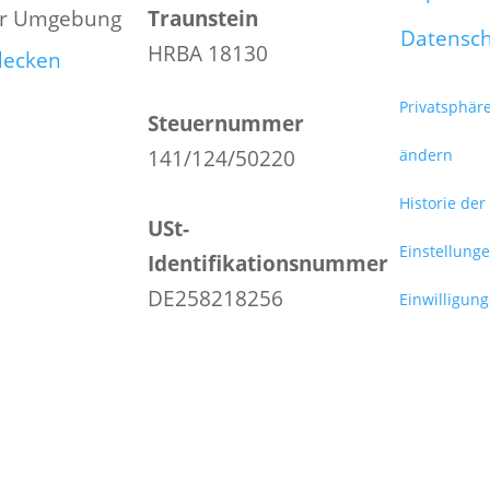
er Umgebung
Traunstein
Datensc
HRBA 18130
tdecken
Privatsphär
Steuernummer
141/124/50220
ändern
Historie der
USt-
Einstellung
Identifikationsnummer
DE258218256
Einwilligun