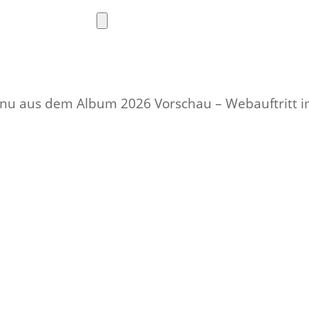
Toggle
light/dark
Foto
Apps
WordPress
Spiele
mode