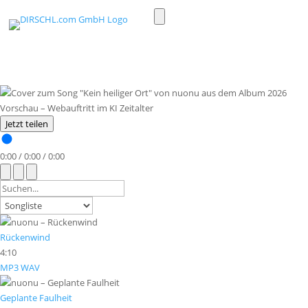
Toggle
light/dark
mode
Jetzt teilen
0:00
/
0:00
/
0:00
Rückenwind
4:10
MP3
WAV
Geplante Faulheit