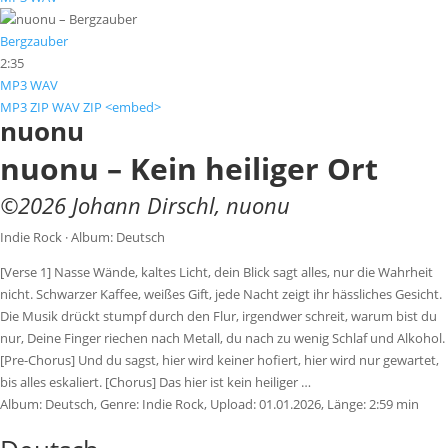
Bergzauber
2:35
MP3
WAV
MP3 ZIP
WAV ZIP
<embed>
nuonu
nuonu – Kein heiliger Ort
©
2026
Johann Dirschl
,
nuonu
Indie Rock · Album: Deutsch
[Verse 1] Nasse Wände, kaltes Licht, dein Blick sagt alles, nur die Wahrheit
nicht. Schwarzer Kaffee, weißes Gift, jede Nacht zeigt ihr hässliches Gesicht.
Die Musik drückt stumpf durch den Flur, irgendwer schreit, warum bist du
nur, Deine Finger riechen nach Metall, du nach zu wenig Schlaf und Alkohol.
[Pre-Chorus] Und du sagst, hier wird keiner hofiert, hier wird nur gewartet,
bis alles eskaliert. [Chorus] Das hier ist kein heiliger …
Album:
Deutsch
, Genre:
Indie Rock
, Upload:
01.01.2026
,
Länge:
2:59 min