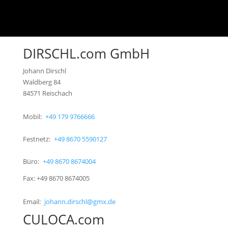
DIRSCHL.com GmbH
Johann Dirschl
Waldberg 84
84571 Reischach
Mobil:
+49 179 9766666
Festnetz:
+49 8670 5590127
Büro:
+49 8670 8674004
Fax: +49 8670 8674005
Email:
johann.dirschl@gmx.de
CULOCA.com