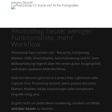
Johann Dirschl
Photoshop heute: weniger
Funktionsliste, mehr
Workflow
Photoshop kann extrem viel – Retusche, Composing,
Masken, HDR, Smartobjekte, Automatisierung und KI. Gute
Bildbearbeitung beginnt aber mit einem guten Ausgangsbild
und einem sauberen RAW-Workflow.
Viele Korrekturen gehören in Camera Raw, Lightroom oder
Capture One. Photoshop kommt, wenn präzise Retusche,
Ebenen, Masken, lokale Anpassungen oder komplexere
Eingriffe nötig sind.
Es geht nicht um jedes Menü auswendig, sondern um Bilder
sichtbar besser
zu machen.