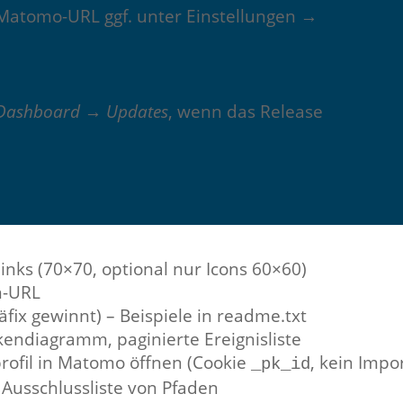
; Matomo-URL ggf. unter Einstellungen →
Dashboard → Updates
, wenn das Release
links (70×70, optional nur Icons 60×60)
n-URL
fix gewinnt) – Beispiele in readme.txt
lkendiagramm, paginierte Ereignisliste
rofil in Matomo öffnen (Cookie
, kein Impo
_pk_id
 Ausschlussliste von Pfaden