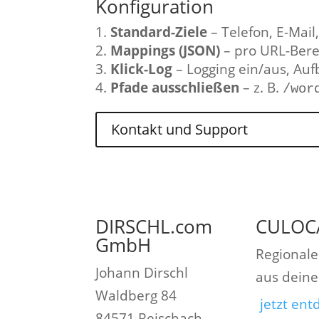
Konfiguration
Standard-Ziele
– Telefon, E-Mail
Mappings (JSON)
– pro URL-Bere
Klick-Log
– Logging ein/aus, Au
Pfade ausschließen
– z. B.
/wor
Kontakt und Support
DIRSCHL.com
CULOC
GmbH
Regionale
Johann Dirschl
aus dein
Waldberg 84
jetzt en
84571 Reischach