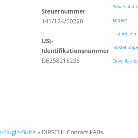
Privatsphär
Steuernummer
141/124/50220
ändern
Historie der
USt-
Einstellung
Identifikationsnummer
DE258218256
Einwilligun
-Plugin-Suite
»
DIRSCHL Contact FABs