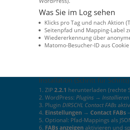
WordPress).
Was Sie im Log sehen
Klicks pro Tag und nach Aktion (
Seitenpfad und Mapping-Label z
Wiedererkennung über anonyme 
Matomo-Besucher-ID aus Cookie 
Installation (Schritt für Schritt)
ZIP
2.2.1
herunterladen (rechte S
WordPress:
Plugins → Installiere
Plugin
DIRSCHL Contact FABs
akti
Einstellungen → Contact FABs
–
Optional: Pfad-Mappings als JS
FABs anzeigen
aktivieren und s