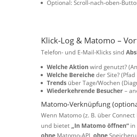
Optional: Scroll-nach-oben-Butt
Klick-Log & Matomo – Vor
Telefon- und E-Mail-Klicks sind
Abs
Welche Aktion
wird genutzt? (An
Welche Bereiche
der Site? (Pfad
Trends
über Tage/Wochen (Diag
Wiederkehrende Besucher
– ano
Matomo-Verknüpfung (optiona
Wenn Matomo (z. B. über Connect M
und bietet
„In Matomo öffnen“
in
ohne
Matomo-API,
ohne
Speicheru