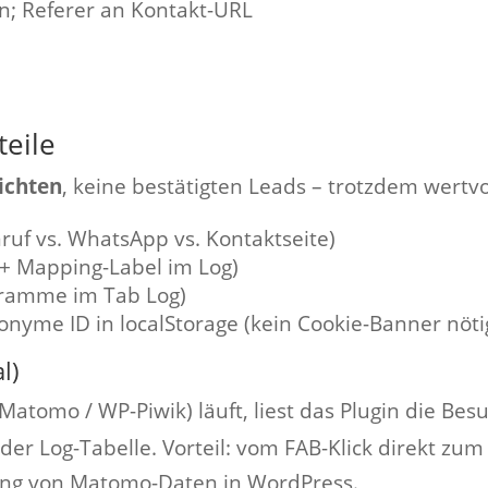
on; Referer an Kontakt-URL
teile
ichten
, keine bestätigten Leads – trotzdem wertvo
ruf vs. WhatsApp vs. Kontaktseite)
 + Mapping-Label im Log)
ramme im Tab Log)
nyme ID in localStorage (kein Cookie-Banner nötig 
l)
atomo / WP-Piwik) läuft, liest das Plugin die Be
 der Log-Tabelle. Vorteil: vom FAB-Klick direkt z
ng von Matomo-Daten in WordPress.