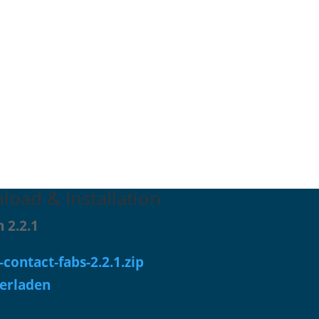
oad & Installation
 2.2.1
-contact-fabs-2.2.1.zip
erladen