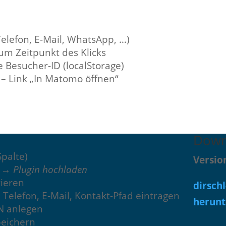
Telefon, E-Mail, WhatsApp, …)
um Zeitpunkt des Klicks
Besucher-ID (localStorage)
– Link „In Matomo öffnen“
Downl
palte)
Version
n → Plugin hochladen
vieren
dirschl
 Telefon, E-Mail, Kontakt-Pfad eintragen
herunt
ON anlegen
peichern