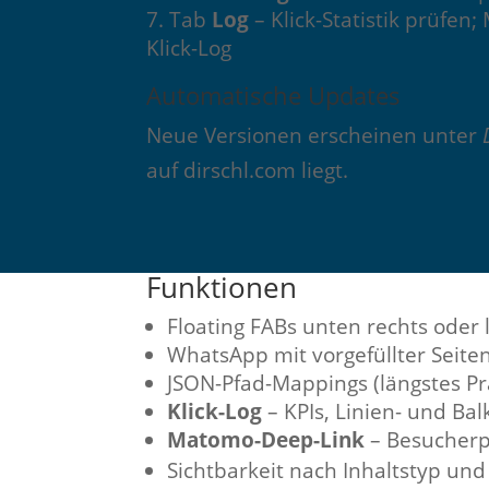
Tab
Log
– Klick-Statistik prüfen
Klick-Log
Automatische Updates
Neue Versionen erscheinen unter
auf dirschl.com liegt.
Funktionen
Floating FABs unten rechts oder 
WhatsApp mit vorgefüllter Seite
JSON-Pfad-Mappings (längstes Prä
Klick-Log
– KPIs, Linien- und Ba
Matomo-Deep-Link
– Besucherp
Sichtbarkeit nach Inhaltstyp und