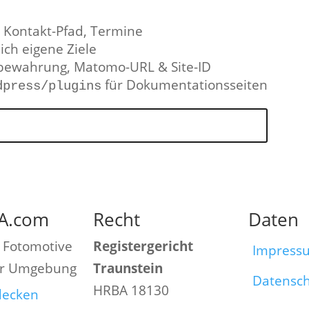
, Kontakt-Pfad, Termine
ich eigene Ziele
fbewahrung, Matomo-URL & Site-ID
für Dokumentationsseiten
dpress/plugins
A.com
Recht
Daten
 Fotomotive
Registergericht
Impress
er Umgebung
Traunstein
Datensc
HRBA 18130
tdecken