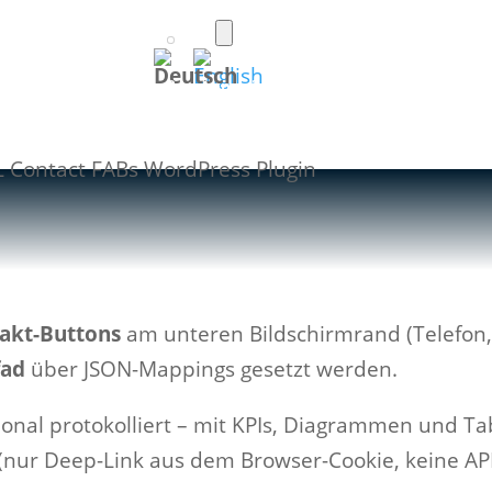
Toggle
light/dark
(Deutsch)
mode
Foto
Apps
WordPress
Spiele
akt-Buttons
am unteren Bildschirmrand (Telefon, 
fad
über JSON-Mappings gesetzt werden.
ional protokolliert – mit KPIs, Diagrammen und T
(nur Deep-Link aus dem Browser-Cookie, keine AP