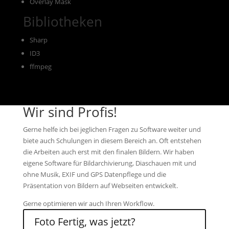
Overlay Mask
Bibliotheken
Sharp
ID3
ffmpeg
Wir sind Profis!
Gerne helfe ich bei jeglichen Fragen zu Software weiter und
biete auch Schulungen in diesem Bereich an. Oft entstehen
die Arbeiten auch erst mit den finalen Bildern. Wir haben
eigene Software für Bildarchivierung, Diaschauen mit und
ohne Musik, EXIF und GPS Datenpflege und die
Präsentation von Bildern auf Webseiten entwickelt.
Gerne optimieren wir auch Ihren Workflow.
Foto Fertig, was jetzt?