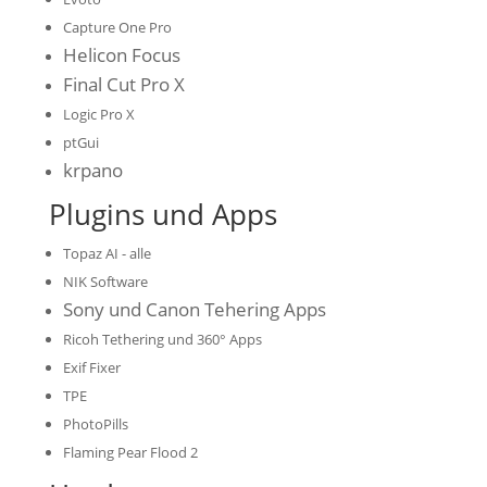
Capture One Pro
Helicon Focus
Final Cut Pro X
Logic Pro X
ptGui
krpano
Plugins und Apps
Topaz AI - alle
NIK Software
Sony und Canon Tehering Apps
Ricoh Tethering und 360° Apps
Exif Fixer
TPE
PhotoPills
Flaming Pear Flood 2