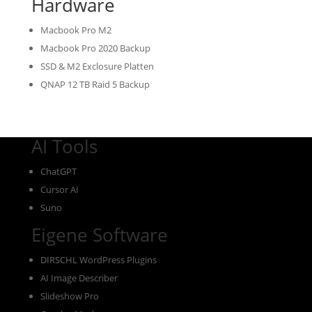
Hardware
Macbook Pro M2
Macbook Pro 2020 Backup
SSD & M2 Exclosure Platten
QNAP 12 TB Raid 5 Backup
AI Tools
ChatGPT
Cursor AI
Suno
Eigene Software
DIRSCHL WordPress Plugins
AI Image Describer
Slideshow Pro