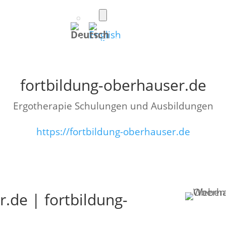
Toggle
light/dark
(Deutsch)
mode
Foto
Apps
WordPress
Spiele
fortbildung-oberhauser.de
Ergotherapie Schulungen und Ausbildungen
https://fortbildung-oberhauser.de
.de | fortbildung-