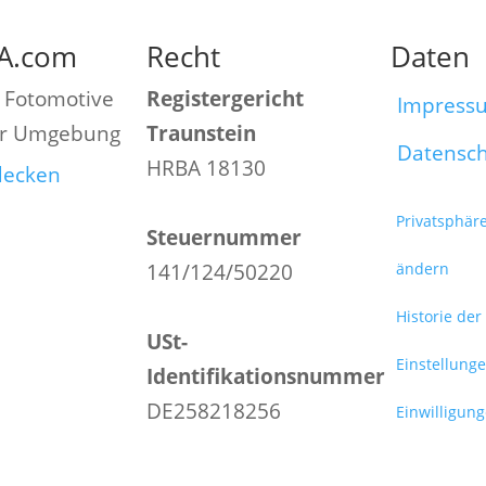
A.com
Recht
Daten
 Fotomotive
Registergericht
Impress
er Umgebung
Traunstein
Datensc
HRBA 18130
tdecken
Privatsphär
Steuernummer
141/124/50220
ändern
Historie der
USt-
Einstellung
Identifikationsnummer
DE258218256
Einwilligun