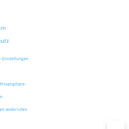
um
hutz
e-Einstellungen
 Privatsphäre-
en
gen widerrufen