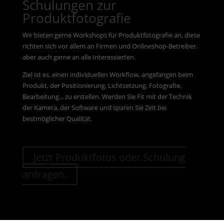
Schulungen zur
Produktfotografie
Wir bieten gerne Workshops für Produktfotografie an, diese
richten sich vor allem an Firmen und Onlineshop-Betreiber,
aber auch gerne an alle Interessierten.
Ziel ist es, einen individuellen Workflow, angefangen beim
Produkt, der Positionierung, Lichtsetzung, Fotografie,
Bearbeitung... zu erstellen. Werden Sie Fit mit der Technik
der Kamera, der Software und sparen Sie Zeit bei
bestmöglicher Qualität.
Jetzt Produktfotos oder Schulung
anfragen.