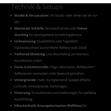
Technik & Setups
Studio & On-Location:
Im Studio oder direkt bei dir vor
Ort.
Maximale Schärfe:
Einzelaufnahme oder
Fokus-
Stacking
für durchgehend scharfe Ergebnisse.
Lichtsetzung:
Studioblitze oder Tageslicht-
Flächenleuchten; kontrollierte Reflexe statt Zufall.
Tethered Shooting:
Live-Beurteilung am Monitor,
Korrekturen sofort.
Form-/Lichtkontrolle:
Flags, Abschatter, Reflektoren “
Reflexionen vermeiden oder bewusst gestalten.
Untergründe:
matt, hochglänzend, Spiegel-Effekte;
Lichtzelt, Hintergründe, Kartonagen.
Fixierung:
Produktknete und Halterungen für perfekte
Ausrichtung.
Filtertechnik:
Kreuzpolarisation (Polfilter)
für