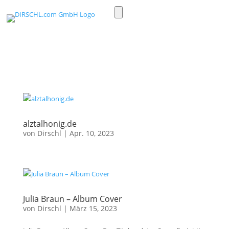
Toggle
light/dark
mode
alztalhonig.de
von
Dirschl
|
Apr. 10, 2023
Julia Braun – Album Cover
von
Dirschl
|
März 15, 2023